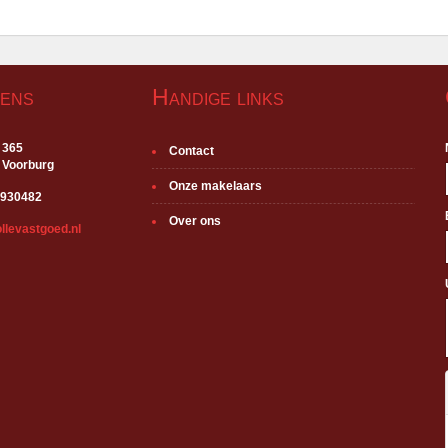
ens
Handige links
 365
Contact
 Voorburg
Onze makelaars
3930482
Over ons
llevastgoed.nl