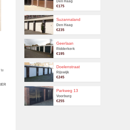
Den Haag
€175
Suzannaland
Den Haag
€235
Geerlaan
Ridderkerk
€195
Doelenstraat
 te
Rijswijk
€245
IER
Parkweg 13
Voorburg
€255