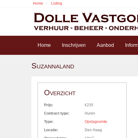
Overslaan
Home
Listing
en
naar
de
inhoud
gaan
Home
Inschrijven
Aanbod
Inform
Suzannaland
Overzicht
Prijs:
€235
Contract type:
Huren
Type:
Opslagruimte
Locatie:
Den Haag
2