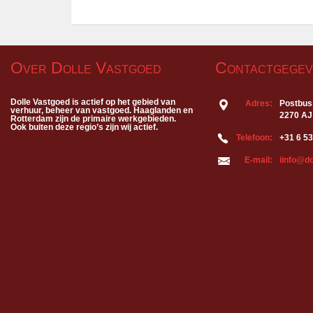
Over Dolle Vastgoed
Contactgegev
Dolle Vastgoed is actief op het gebied van
Adres:
Postbus
verhuur, beheer van vastgoed. Haaglanden en
2270 AJ
Rotterdam zijn de primaire werkgebieden.
Ook buiten deze regio’s zijn wij actief.
Telefoon:
+31 6 5
E-mail:
iinfo@do