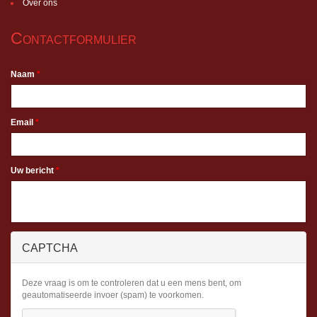
Over ons
Contactformulier
Naam
*
Email
*
Uw bericht
*
CAPTCHA
Deze vraag is om te controleren dat u een mens bent, om
geautomatiseerde invoer (spam) te voorkomen.