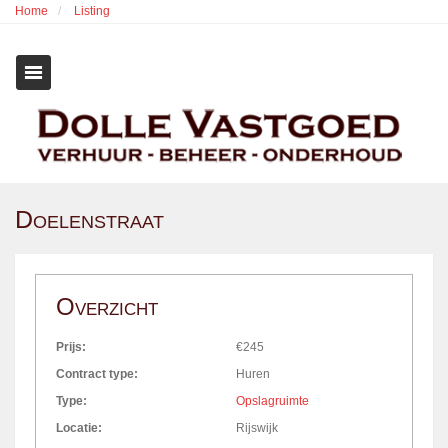
Overslaan
Home
Listing
en
naar
de
inhoud
gaan
Doelenstraat
Overzicht
Prijs:
€245
Contract type:
Huren
Type:
Opslagruimte
Locatie:
Rijswijk